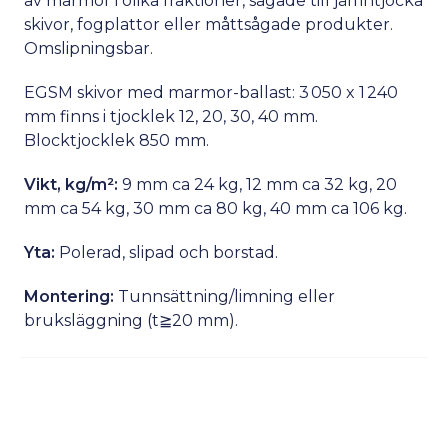
av marmor i olika fraktioner, sågade till jämntjocka
skivor, fogplattor eller måttsågade produkter.
Omslipningsbar.
EGSM skivor med marmor-ballast: 3 050 x 1 240
mm finns i tjocklek 12, 20, 30, 40 mm.
Blocktjocklek 850 mm.
Vikt, kg/m²:
9 mm ca 24 kg, 12 mm ca 32 kg, 20
mm ca 54 kg, 30 mm ca 80 kg, 40 mm ca 106 kg.
Yta:
Polerad, slipad och borstad.
Montering:
Tunnsättning/limning eller
bruksläggning (t≧20 mm).