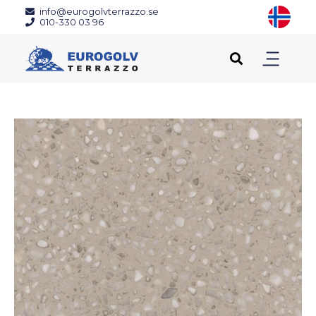
info@eurogolvterrazzo.se
010-330 03 96