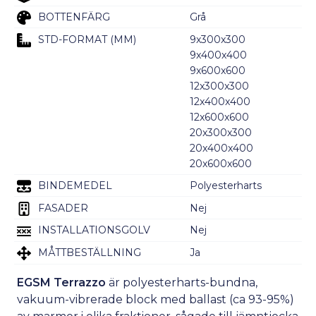
BOTTENFÄRG
Grå
STD-FORMAT (MM)
9x300x300
9x400x400
9x600x600
12x300x300
12x400x400
12x600x600
20x300x300
20x400x400
20x600x600
BINDEMEDEL
Polyesterharts
FASADER
Nej
INSTALLATIONSGOLV
Nej
MÅTTBESTÄLLNING
Ja
EGSM Terrazzo
är polyesterharts-bundna,
vakuum-vibrerade block med ballast (ca 93-95%)