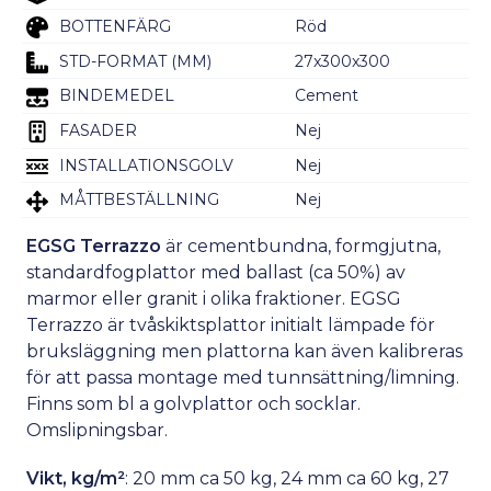
BOTTENFÄRG
Röd
STD-FORMAT (MM)
27x300x300
BINDEMEDEL
Cement
FASADER
Nej
INSTALLATIONSGOLV
Nej
MÅTTBESTÄLLNING
Nej
EGSG Terrazzo
är cementbundna, formgjutna,
standardfogplattor med ballast (ca 50%) av
marmor eller granit i olika fraktioner. EGSG
Terrazzo är tvåskiktsplattor initialt lämpade för
bruksläggning men plattorna kan även kalibreras
för att passa montage med tunnsättning/limning.
Finns som bl a golvplattor och socklar.
Omslipningsbar.
Vikt, kg/m²
: 20 mm ca 50 kg, 24 mm ca 60 kg, 27