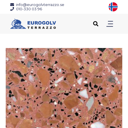
info@eurogolvterrazzo.se
010-330 03 96