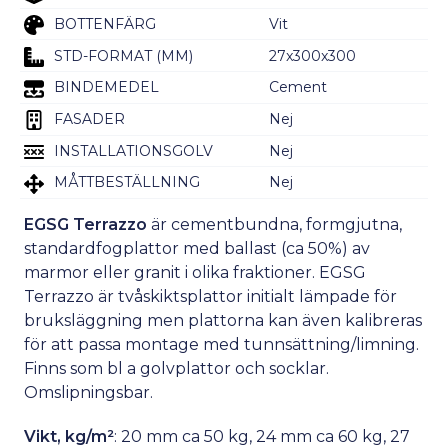
BOTTENFÄRG
Vit
STD-FORMAT (MM)
27x300x300
BINDEMEDEL
Cement
FASADER
Nej
INSTALLATIONSGOLV
Nej
MÅTTBESTÄLLNING
Nej
EGSG Terrazzo
är cementbundna, formgjutna,
standardfogplattor med ballast (ca 50%) av
marmor eller granit i olika fraktioner. EGSG
Terrazzo är tvåskiktsplattor initialt lämpade för
bruksläggning men plattorna kan även kalibreras
för att passa montage med tunnsättning/limning.
Finns som bl a golvplattor och socklar.
Omslipningsbar.
Vikt, kg/m²
: 20 mm ca 50 kg, 24 mm ca 60 kg, 27