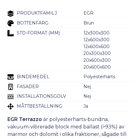
PRODUKTFAMILJ
EGR
BOTTENFÄRG
Brun
STD-FORMAT (MM)
12x300x300
12x600x300
12x600x600
20x300x300
20x600x300
20x600x600
BINDEMEDEL
Polyesterharts
FASADER
Nej
INSTALLATIONSGOLV
Nej
MÅTTBESTÄLLNING
Ja
EGR Terrazzo
är polyesterharts-bundna,
vakuum-vibrerade block med ballast (>93%) av
marmor och dolomit i olika fraktioner, sågade till