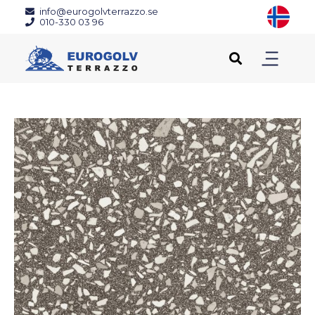
info@eurogolvterrazzo.se
010-330 03 96