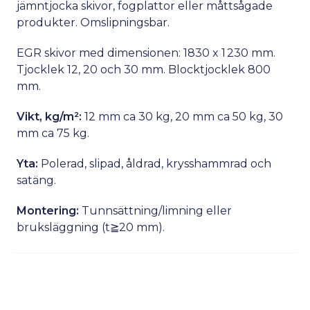
jämntjocka skivor, fogplattor eller måttsågade
produkter. Omslipningsbar.
EGR skivor med dimensionen: 1830 x 1 230 mm.
Tjocklek 12, 20 och 30 mm. Blocktjocklek 800
mm.
Vikt, kg/m²:
12 mm ca 30 kg, 20 mm ca 50 kg, 30
mm ca 75 kg.
Yta:
Polerad, slipad, åldrad, krysshammrad och
satäng.
Montering:
Tunnsättning/limning eller
bruksläggning (t≧20 mm).