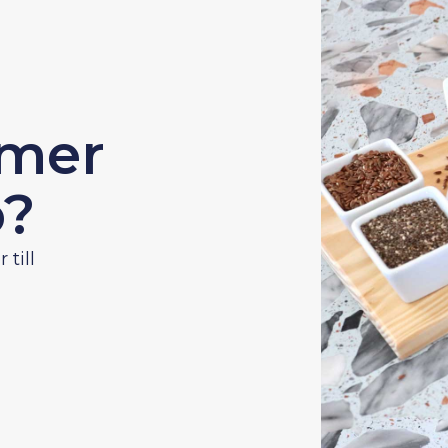
 mer
o?
 till