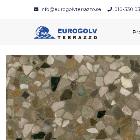
info@eurogolvterrazzo.se
010-330 03
Pr