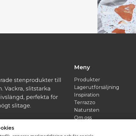
Meny
rade stenprodukter till
Produkter
Lagerutförsäljning
 Vackra, slitstarka
Inspiration
ivslängd, perfekta för
Terrazzo
ögt slitage.
Natursten
Om oss
Kontakt
ookies