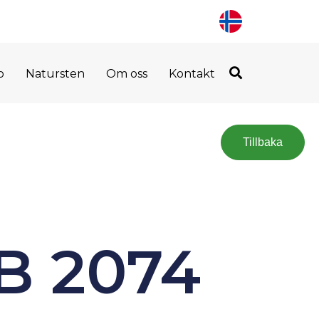
o
Natursten
Om oss
Kontakt
Tillbaka
B 2074