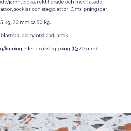
erade/jämntjocka, rektifierade och med fasade
attor, socklar och stegplattor. Omslipningsbar.
,5 kg, 20 mm ca 50 kg.
blästrad, diamantslipad, antik.
/limning eller bruksläggning (t≧20 mm).