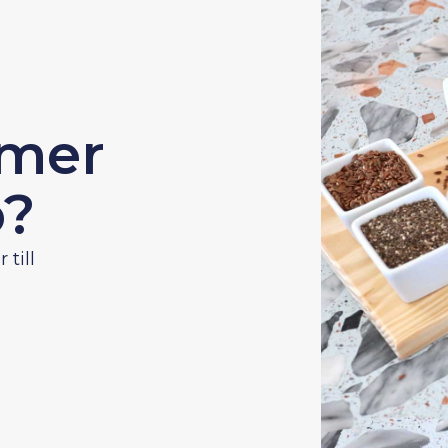
 mer
o?
 till