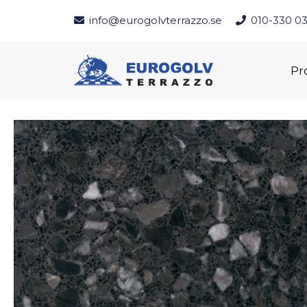
info@eurogolvterrazzo.se
010-330 03
Pr