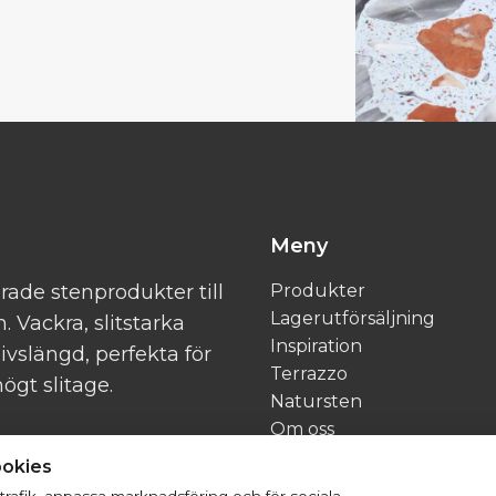
Meny
rade stenprodukter till
Produkter
Lagerutförsäljning
 Vackra, slitstarka
Inspiration
ivslängd, perfekta för
Terrazzo
ögt slitage.
Natursten
Om oss
Kontakt
ookies