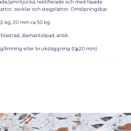
erade/jämntjocka, rektifierade och med fasade
attor, socklar och stegplattor. Omslipningsbar.
,5 kg, 20 mm ca 50 kg.
blästrad, diamantslipad, antik.
/limning eller bruksläggning (t≧20 mm).