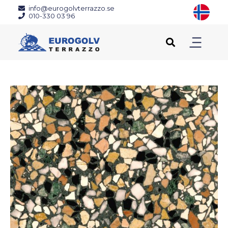
info@eurogolvterrazzo.se
010-330 03 96