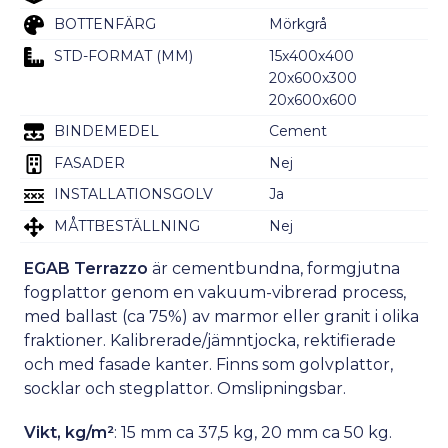
BOTTENFÄRG
Mörkgrå
STD-FORMAT (MM)
15x400x400
20x600x300
20x600x600
BINDEMEDEL
Cement
FASADER
Nej
INSTALLATIONSGOLV
Ja
MÅTTBESTÄLLNING
Nej
EGAB Terrazzo
är cementbundna, formgjutna
fogplattor genom en vakuum-vibrerad process,
med ballast (ca 75%) av marmor eller granit i olika
fraktioner. Kalibrerade/jämntjocka, rektifierade
och med fasade kanter. Finns som golvplattor,
socklar och stegplattor. Omslipningsbar.
Vikt, kg/m²
: 15 mm ca 37,5 kg, 20 mm ca 50 kg.