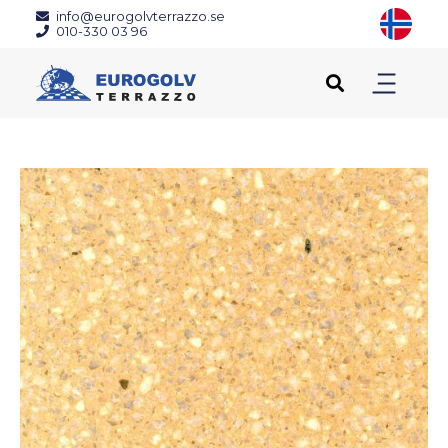
info@eurogolvterrazzo.se
010-330 03 96