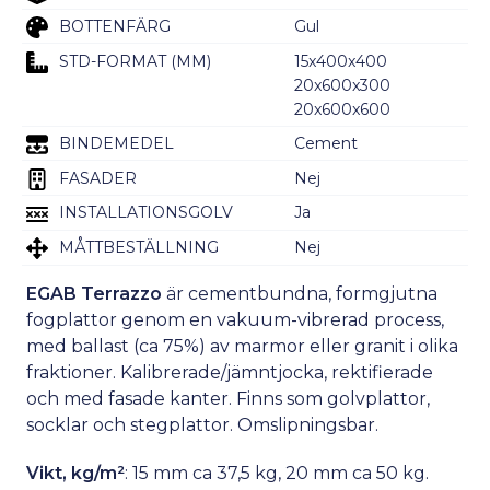
BOTTENFÄRG
Gul
STD-FORMAT (MM)
15x400x400
20x600x300
20x600x600
BINDEMEDEL
Cement
FASADER
Nej
INSTALLATIONSGOLV
Ja
MÅTTBESTÄLLNING
Nej
EGAB Terrazzo
är cementbundna, formgjutna
fogplattor genom en vakuum-vibrerad process,
med ballast (ca 75%) av marmor eller granit i olika
fraktioner. Kalibrerade/jämntjocka, rektifierade
och med fasade kanter. Finns som golvplattor,
socklar och stegplattor. Omslipningsbar.
Vikt, kg/m²
: 15 mm ca 37,5 kg, 20 mm ca 50 kg.