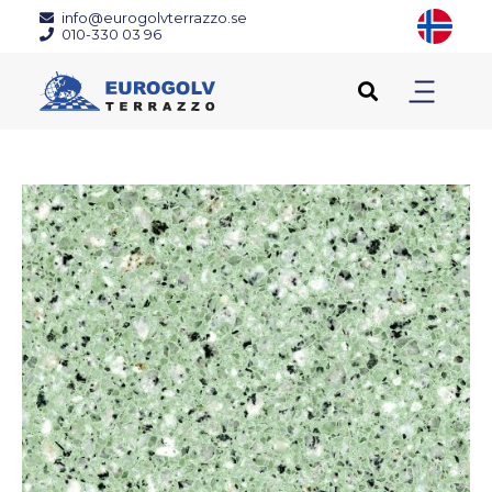
info@eurogolvterrazzo.se
010-330 03 96