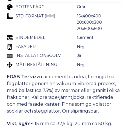
BOTTENFÄRG
Grön
STD-FORMAT (MM)
15x400x400
20x600x300
20x600x600
BINDEMEDEL
Cement
FASADER
Nej
INSTALLATIONSGOLV
Ja
MÅTTBESTÄLLNING
Nej
EGAB Terrazzo
är cementbundna, formgjutna
fogplattor genom en vakuum-vibrerad process,
med ballast (ca 75%) av marmor eller granit i olika
fraktioner. Kalibrerade/jämntjocka, rektifierade
och med fasade kanter. Finns som golvplattor,
socklar och stegplattor. Omslipningsbar.
Vikt, kg/m²
: 15 mm ca 37,5 kg, 20 mm ca 50 kg.