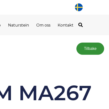
o
Naturstein
Om oss
Kontakt
Tilbake
M MA267