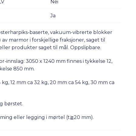
LV
Nei
Ja
sterharpiks-baserte, vakuum-vibrerte blokker
av marmor i forskjellige fraksjoner, saget til
, eller produkter saget til mål. Oppslipbare.
innslag: 3050 x 1240 mm finnes i tykkelse 12,
kkelse 850 mm.
kg, 12 mm ca 32 kg, 20 mm ca 54 kg, 30 mm ca
og børstet.
iming eller legging i mørtel (t≧20 mm).