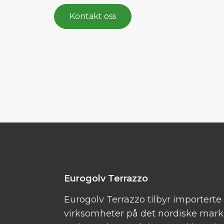
Kontakt oss
Eurogolv Terrazzo
Eurogolv Terrazzo tilbyr importerte 
virksomheter på det nordiske marke