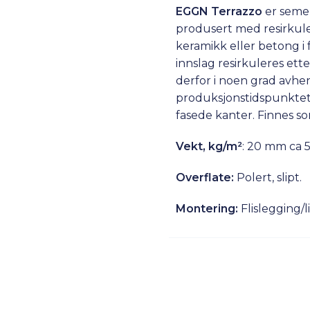
EGGN Terrazzo
er semen
produsert med resirkule
keramikk eller betong i 
innslag resirkuleres ett
derfor i noen grad avhen
produksjonstidspunktet.
fasede kanter. Finnes so
Vekt, kg/m²
: 20 mm ca 5
Overflate:
Polert, slipt.
Montering:
Flislegging/l