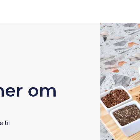
 mer om
 til