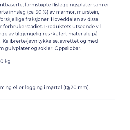
tbaserte, formstøpte flisleggingsplater som er
rte innslag (ca. 50 %) av marmor, murstein,
forskjellige fraksjoner. Hoveddelen av disse
er forbrukerstadiet. Produktets utseende vil
ge av tilgjengelig resirkulert materiale på
 Kalibrerte/jevn tykkelse, avrettet og med
m gulvplater og sokler. Oppslipbar.
0 kg.
iming eller legging i mørtel (t≧20 mm).